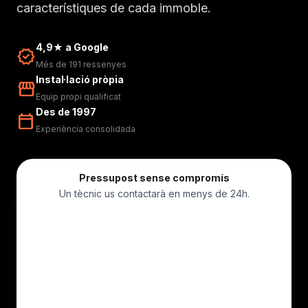
característiques de cada immoble.
4,9★ a Google
verified
Més de 191 ressenyes
Instal·lació pròpia
storefront
Equip propi qualificat
Des de 1997
calendar_today
Experiència consolidada
Pressupost sense compromís
Un tècnic us contactarà en menys de 24h.