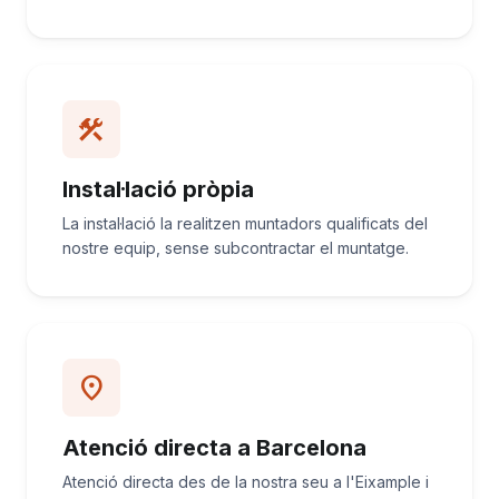
construction
Instal·lació pròpia
La instal·lació la realitzen muntadors qualificats del
nostre equip, sense subcontractar el muntatge.
location_on
Atenció directa a Barcelona
Atenció directa des de la nostra seu a l'Eixample i